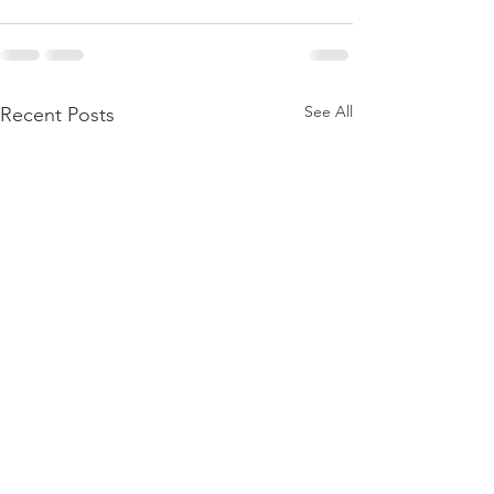
See All
Recent Posts
Styrereferat April 2026
Årets Belger 2025