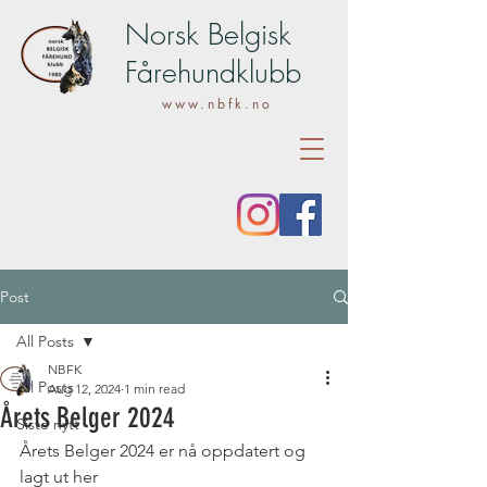
Norsk Belgisk
Fårehundklubb
www.nbfk.no
Post
All Posts
NBFK
All Posts
Aug 12, 2024
1 min read
Årets Belger 2024
Siste nytt
Årets Belger 2024 er nå oppdatert og 
lagt ut her