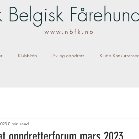
 Belgisk Fårehun
www.nbfk.no
er
Klubbinfo
Avl og oppdrett
Klubb Konkurranser
2023
0 min read
at oppdretterforum mars 2023