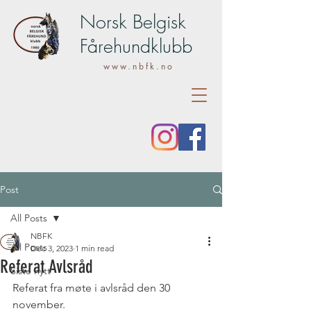
Norsk Belgisk
Fårehundklubb
www.nbfk.no
Post
All Posts
NBFK
All Posts
Dec 3, 2023
1 min read
Referat Avlsråd
Siste nytt
Referat fra møte i avlsråd den 30 
november.