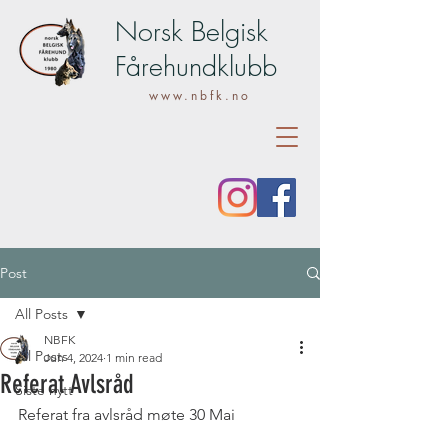
Norsk Belgisk
Fårehundklubb
www.nbfk.no
Post
All Posts
NBFK
All Posts
Jun 4, 2024
1 min read
Referat Avlsråd
Siste nytt
Referat fra avlsråd møte 30 Mai