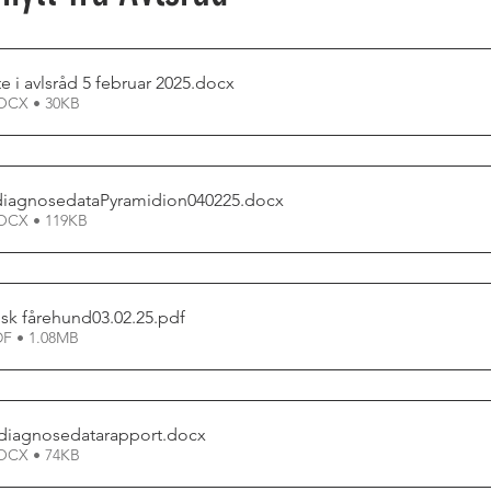
e i avlsråd 5 februar 2025
.docx
OCX • 30KB
diagnosedataPyramidion040225
.docx
OCX • 119KB
sk fårehund03.02.25
.pdf
F • 1.08MB
iagnosedatarapport
.docx
OCX • 74KB