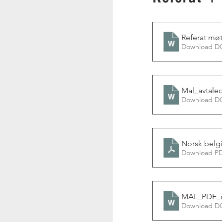
Referat møt
Download D
Mal_avtale
Download D
Norsk belgi
Download PD
MAL_PDF_d
Download D