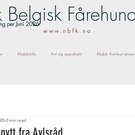
 Belgisk Fårehun
lling per Juni 2026.
www.nbfk.no
er
Klubbinfo
Avl og oppdrett
Klubb Konkurranser
025
0 min read
nytt fra Avlsråd