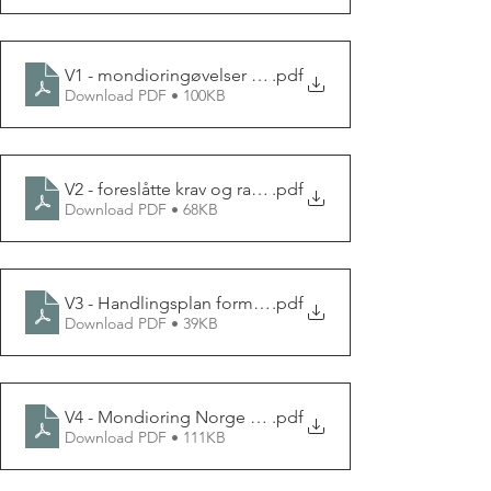
V1 - mondioringøvelser UTKAST
.pdf
Download PDF • 100KB
V2 - foreslåtte krav og rammer UTKAST-1
.pdf
Download PDF • 68KB
V3 - Handlingsplan formatert UTKAST-2
.pdf
Download PDF • 39KB
V4 - Mondioring Norge UTKAST-1
.pdf
Download PDF • 111KB