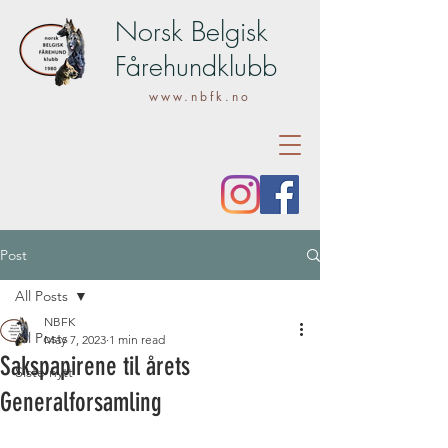
Norsk Belgisk
Fårehundklubb
www.nbfk.no
Post
All Posts
NBFK
All Posts
May 7, 2023
1 min read
Sakspapirene til årets
Siste nytt
Generalforsamling