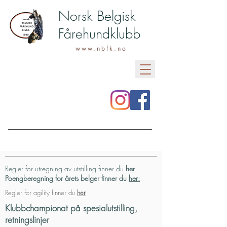
Norsk Belgisk
Fårehundklubb
www.nbfk.no
Regler for utregning av utstilling finner du
her
Poengberegning for årets belger finner du
her:
Regler for agility finner du
her
Klubbchampionat på spesialutstilling,
retningslinjer