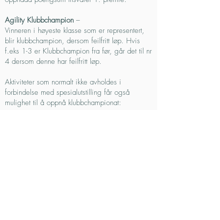
Agility Klubbchampion
–
Vinneren i høyeste klasse som er representert,
blir klubbchampion, dersom feilfritt løp. Hvis
f.eks 1-3 er Klubbchampion fra før, går det til nr
4 dersom denne har feilfritt løp.
Aktiviteter som normalt ikke avholdes i
forbindelse med spesialutstilling får også
mulighet til å oppnå klubbchampionat:
NM i IGP for belgere
-
Beste belger i IPO3 blir Klubbchampion dersom
denne får karakter bestått.
NM i Bruks
-
Beste belger i høyeste klasse som er
representert blir Klubbchampion.
Hundeeier må være medlem av NBFK for å
kunne motta klubbcert.