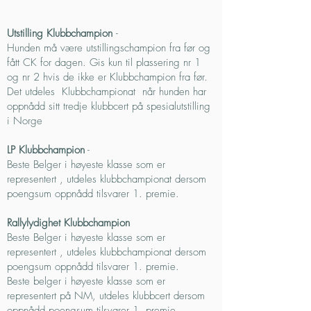
Utstilling Klubbchampion
-
Hunden må være utstillingschampion fra før og
fått CK for dagen. Gis kun til plassering nr 1
og nr 2 hvis de ikke er Klubbchampion fra før.
Det utdeles Klubbchampionat når hunden har
oppnådd sitt tredje klubbcert på spesialutstilling
i Norge
LP Klubbchampion
-
Beste Belger i høyeste klasse som er
representert , utdeles klubbchampionat dersom
poengsum oppnådd tilsvarer 1. premie.
Rallylydighet Klubbchampion
Beste Belger i høyeste klasse som er
representert , utdeles klubbchampionat dersom
poengsum oppnådd tilsvarer 1. premie.
Beste belger i høyeste klasse som er
representert på NM, utdeles klubbcert dersom
oppnådd poengsum tilsvarer 1. premie.