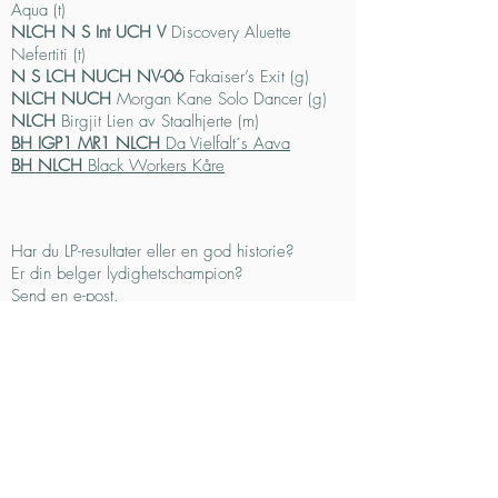
Aqua (t)
NLCH N S Int UCH
V
Discovery Aluette
Nefertiti (t)
N S LCH NUCH NV-06
Fakaiser’s Exit (g)
NLCH NUCH
Morgan Kane Solo Dancer (g)
NLCH
Birgjit Lien av Staalhjerte (m)
BH IGP1 MR1 NLCH
Da Vielfalt´s Aava
BH NLCH
Black Workers Kåre
Har du LP-resultater eller en god historie?
Er din belger lydighetschampion?
Send en
e-post
.
Lydighetsregler finner du
her
.
Bilder fra
NM i LP 13
. august 2007
Bilder fra trening på
Sola v/Stavanger
22. mai
2007
Bilder fra
LP-trening i avd Hordaland
1. juni
2006