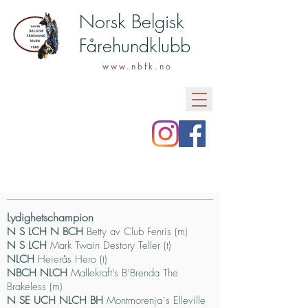
Norsk Belgisk
Fårehundklubb
www.nbfk.no
Lydighetschampion
N S LCH N BCH
Betty av Club Fenris (m)
N S LCH
Mark Twain Destory Teller (t)
NLCH
Heierås Hero (t)
NBCH NLCH
Mallekraft’s B’Brenda The
Brakeless (m)
N SE UCH NLCH
BH
Montmorenja`s Elleville