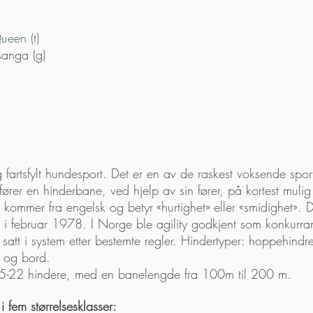
ueen (t)
sanga (g)
 fartsfylt hundesport. Det er en av de raskest voksende spor
r en hinderbane, ved hjelp av sin fører, på kortest mulig t
 kommer fra engelsk og betyr «hurtighet» eller «smidighet». 
 i februar 1978. I Norge ble agility godkjent som konkur
 satt i system etter bestemte regler. Hindertyper: hoppehind
 og bord.
 15-22 hindere, med en banelengde fra 100m til 200 m.
i fem størrelsesklasser: