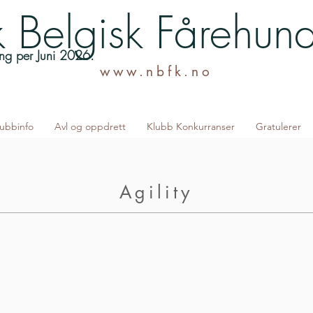
 Belgisk Fårehun
lling per Juni 2026.
www.nbfk.no
lubbinfo
Avl og oppdrett
Klubb Konkurranser
Gratulerer
Agility