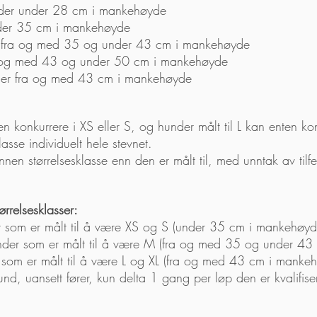
under under 28 cm i mankehøyde
nder 35 cm i mankehøyde
r fra og med 35 og under 43 cm i mankehøyde
fra og med 43 og under 50 cm i mankehøyde
under fra og med 43 cm i mankehøyde
n konkurrere i XS eller S, og hunder målt til L kan enten kon
asse individuelt hele stevnet.
nen størrelsesklasse enn den er målt til, med unntak av tilfel
ørrelsesklasser:
er som er målt til å være XS og S (under 35 cm i mankehøyd
nder som er målt til å være M (fra og med 35 og under 43
r som er målt til å være L og XL (fra og med 43 cm i manke
d, uansett fører, kun delta 1 gang per løp den er kvalifise