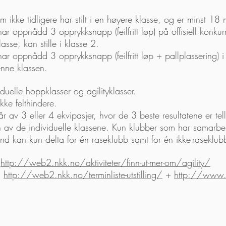
 ikke tidligere har stilt i en høyere klasse, og er minst 18
r oppnådd 3 opprykksnapp (feilfritt løp) på offisiell konkur
klasse, kan stille i klasse 2.
 oppnådd 3 opprykksnapp (feilfritt løp + pallplassering) i k
denne klassen.
duelle hoppklasser og agilityklasser.
kke felthindere.
år av 3 eller 4 ekvipasjer, hvor de 3 beste resultatene er te
n av de individuelle klassene. Kun klubber som har samarb
 kan kun delta for én raseklubb samt for én ikke-raseklub
:
http://web2.nkk.no/aktiviteter/finn-ut-mer-om/agility/
:
http://web2.nkk.no/terminliste-utstilling/
+
http://www.