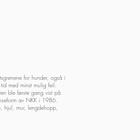
tsgrenene for hunder, også i
id med minst mulig feil.
Den ble første gang vist på
ranseform av NKK i 1986.
re, hjul, mur, lengdehopp,