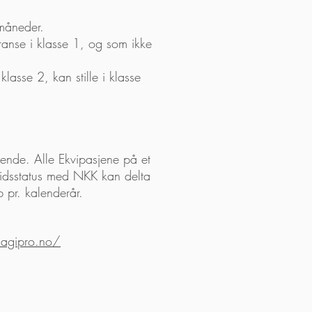
 måneder.
ranse i klasse 1, og som ikke
lasse 2, kan stille i klasse
llende. Alle Ekvipasjene på et
eidsstatus med NKK kan delta
b pr. kalenderår.
agipro.no/