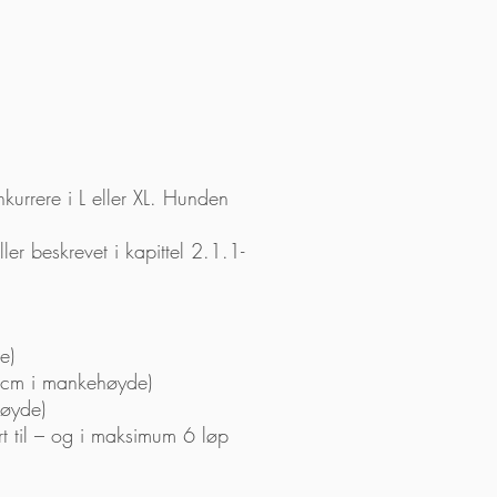
kurrere i L eller XL. Hunden
ler beskrevet i kapittel 2.1.1-
e)
 cm i mankehøyde)
høyde)
rt til – og i maksimum 6 løp