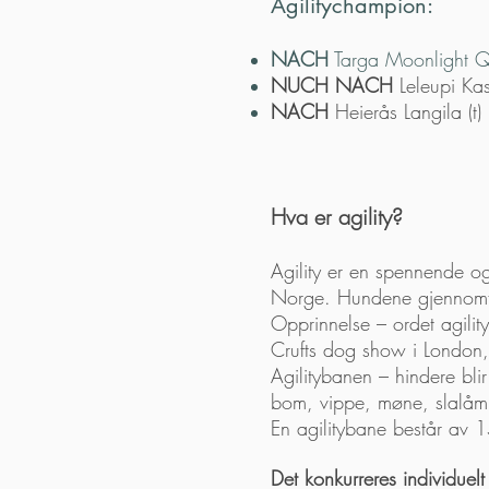
Agilitychampion:
NACH
Targa Moonlight Q
NUCH NACH
Leleupi Ka
NACH
Heierås Langila (t)
Hva er agility?
Agility er en spennende og
Norge. Hundene gjennomføre
Opprinnelse – ordet agility
Crufts dog show i London,
Agilitybanen – hindere blir
bom, vippe, møne, slalåm
En agilitybane består av
Det konkurreres individuelt 