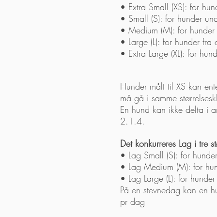
• Extra Small (XS): for h
• Small (S): for hunder u
• Medium (M): for hunde
• Large (L): for hunder 
• Extra Large (XL): for h
Hunder målt til XS kan ente
må gå i samme størrelseskl
En hund kan ikke delta i an
2.1.4.
Det konkurreres Lag i tre st
• Lag Small (S): for hund
• Lag Medium (M): for hu
• Lag Large (L): for hunde
På en stevnedag kan en hun
pr dag