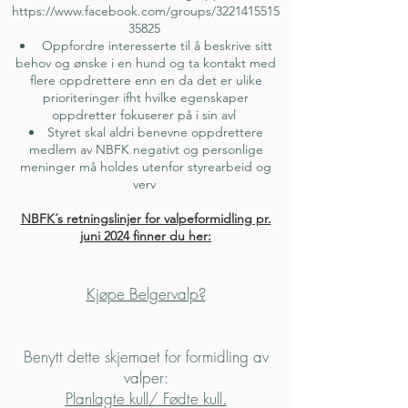
https://www.facebook.com/groups/3221415515
35825
Oppfordre interesserte til å beskrive sitt
behov og ønske i en hund og ta kontakt med
flere oppdrettere enn en da det er ulike
prioriteringer ifht hvilke egenskaper
oppdretter fokuserer på i sin avl
Styret skal aldri benevne oppdrettere
medlem av NBFK negativt og personlige
meninger må holdes utenfor styrearbeid og
verv
NBFK´s retningslinjer for valpeformidling pr.
juni 2024 finner du her:
Kjøpe Belgervalp?
Benytt dette skjemaet for formidling av
valper:
Planlagte kull/ Fødte kull.