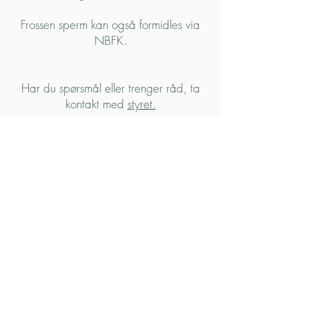
Frossen sperm kan også formidles via
NBFK.
Har du spørsmål eller trenger råd, ta
kontakt med
styret.
Anbefalt valpepris fra
21.06.2024
:
22 000;
Planlagte/fødte kull
Groenendael: 1
Tervueren:
1
Malinois: 0
Laekenois: 0