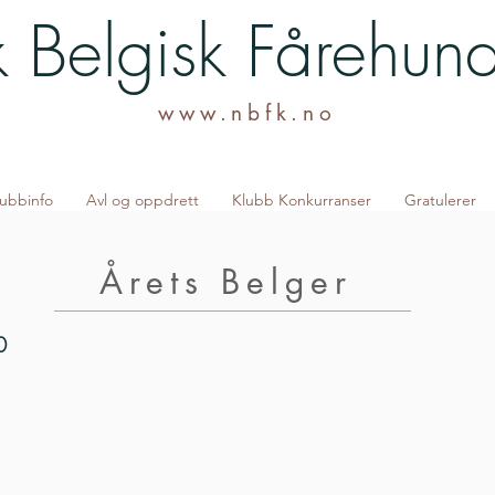
 Belgisk Fårehun
www.nbfk.no
lubbinfo
Avl og oppdrett
Klubb Konkurranser
Gratulerer
Årets Belger
0