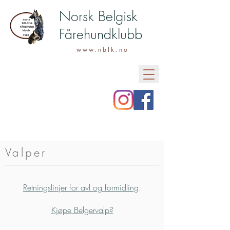
Norsk Belgisk
Fårehundklubb
www.nbfk.no
Valper
Retningslinjer for avl og formidling
.
Kjøpe Belgervalp?