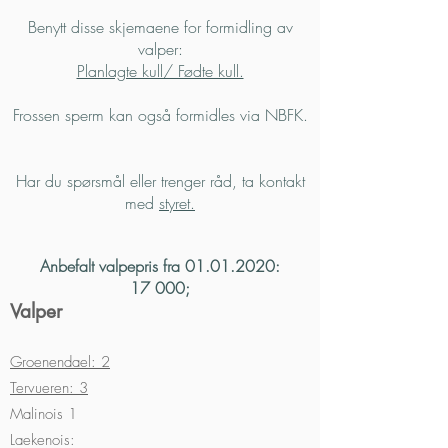
Benytt disse skjemaene for formidling av
valper:
Planlagte kull/ Fødte kull.
Frossen sperm kan også formidles via NBFK.
Har du spørsmål eller trenger råd, ta kontakt
med
styret.
Anbefalt valpepris fra
01.01.2020
:
17 000;
Valper
Groenendael: 2
Tervueren: 3
Malinois 1
Laekenois: