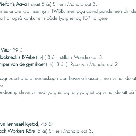
ielfalt´s Aava
( snart 5 år) Stiller i Mondio cat.3.
nnes andre kvalifisering til FMBB, men pga covid pandemien blir det
 har også konkurrert i både lydighet og IGP tidligere
Vittor
29 år
ackneck's B'Ärke
(t.v) ( 8 år ) stiller i Mondio cat 3.
niper van de gymihoef
(t.h)( 3 år ) Reserve i Mondio cat 2
Magnus sitt andre mesterskap i den høyeste klassen, men vi har deltat
er.
ioring driver vi med lydighet og rallylydighet og vi har deltatt på
run Tønnesøl Rystad
, 45 år
lack Workers Kåre
(5 år) Stiller i Mondio cat.3.