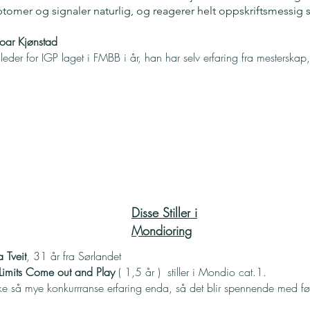
tomer og signaler naturlig, og reagerer helt oppskriftsmessi
Roar Kjønstad
gleder for IGP laget i FMBB i år, han har selv erfaring fra mesters
Disse Stiller i
Mondioring
a Tveit
, 31 år fra Sørlandet
 Limits Come out and Play
( 1,5 år ) stiller i Mondio cat.1.
ke så mye konkurrranse erfaring enda, så det blir spennende med fø