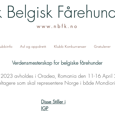
 Belgisk Fårehun
www.nbfk.no
lubbinfo
Avl og oppdrett
Klubb Konkurranser
Gratulerer
Verdensmesterskap for belgiske fårehunder
2023 avholdes i Oradea, Romania den 11-16 April
eltagere som skal representere Norge i både Mondior
Disse Stiller i
IGP