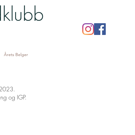
dklubb
Årets Belger
 2023.
ing og IGP.