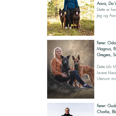
Aava, Da V
Dette er he
Jeg og Aava
Fører: Oda 
Magnus, Bl
Gregers, S
Dette blir 
lavere klass
Utenom mond
Fører: Gud
Charlie, B