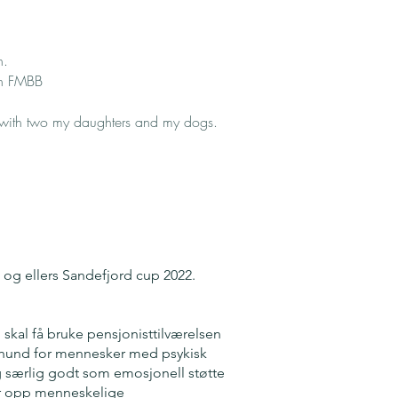
n.
on FMBB
y with two my daughters and my dogs.
, og ellers Sandefjord cup 2022.
skal få bruke pensjonisttilværelsen
icehund for mennesker med psykisk
eg særlig godt som emosjonell støtte
er opp menneskelige