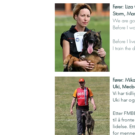
Fører: Liz
Storm, Mar
We are goi
Before I w
Before I l
I train th
Fører: Mik
Uki, Mecb
Vi har tid
Uki har og
Etter FMBB
til å fron
lidelse. E
for menne