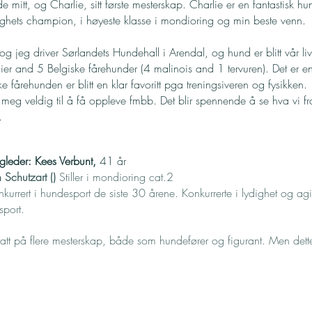
de mitt, og Charlie, sitt første mesterskap. Charlie er en fantastisk
ighets champion, i høyeste klasse i mondioring og min beste venn.
 jeg driver Sørlandets Hundehall i Arendal, og hund er blitt vår livs
ier and 5 Belgiske fårehunder (4 malinois and 1 tervuren). Det er en
e fårehunden er blitt en klar favoritt pga treningsiveren og fysikken.
meg veldig til å få oppleve fmbb. Det blir spennende å se hva vi fra 
.
agleder: Kees Verbunt,
41 år
 Schutzart ()
Stiller i mondioring cat.2
kurrert i hundesport de siste 30 årene. Konkurrerte i lydighet og agili
gsport.
tatt på flere mesterskap, både som hundefører og figurant. Men dett