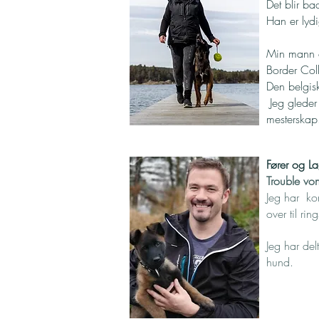
Det blir ba
Han er lyd
Min mann og
Border Coll
Den belgisk
Jeg gleder 
mesterskap
Fører og L
Trouble von
Jeg har kon
over til rin
Jeg har del
hund.