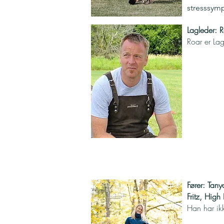
stresssymp
Lagleder: 
Roar er La
Fører: Tany
Fritz, High
Han har ik