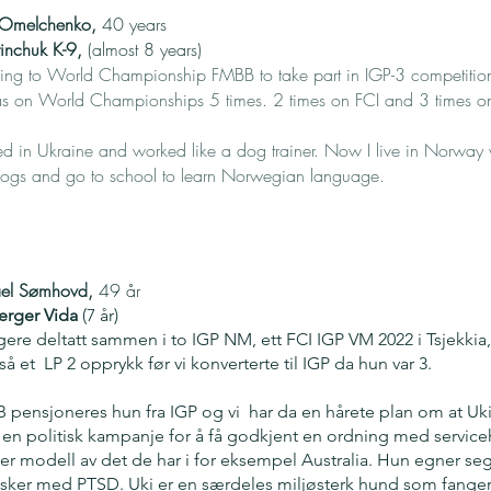
a Omelchenko,
40 years
inchuk K-9,
(almost 8 years)
ng to World Championship FMBB to take part in IGP-3 competitio
as on World Championships 5 times. 2 times on FCI and 3 times 
ived in Ukraine and worked like a dog trainer. Now I live in Norwa
e dogs and go to school to learn Norwegian language.
ael Sømhovd,
49 år
erger Vida
(7 år)
ligere deltatt sammen i to IGP NM, ett FCI IGP VM 2022 i Tsjekkia
så et LP 2 opprykk før vi konverterte til IGP da hun var 3.
 pensjoneres hun fra IGP og vi har da en hårete plan om at Uki 
te en politisk kampanje for å få godkjent en ordning med serv
tter modell av det de har i for eksempel Australia. Hun egner s
sker med PTSD. Uki er en særdeles miljøsterk hund som fang