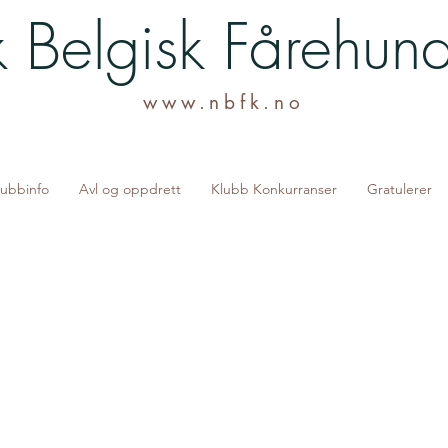
 Belgisk Fårehun
www.nbfk.no
lubbinfo
Avl og oppdrett
Klubb Konkurranser
Gratulerer