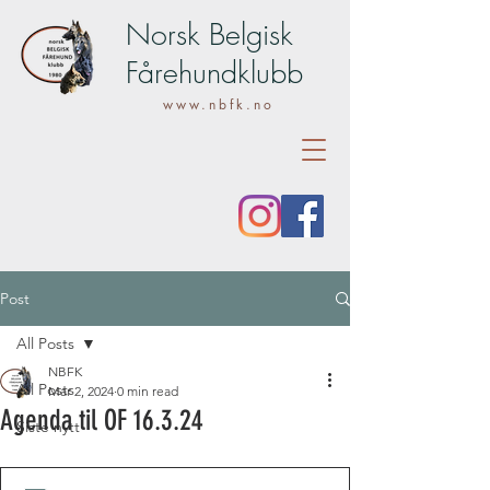
Norsk Belgisk
Fårehundklubb
www.nbfk.no
Post
All Posts
NBFK
All Posts
Mar 2, 2024
0 min read
Agenda til OF 16.3.24
Siste nytt