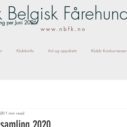
 Belgisk Fårehun
lling per Juni 2026.
www.nbfk.no
er
Klubbinfo
Avl og oppdrett
Klubb Konkurranser
020
1 min read
rsamling 2020