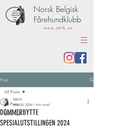
Norsk Belgisk
Fårehundklubb
www.nbfk.no
Post
All Posts
NBFK
All Posts
Mar 28, 2024
1 min read
DOMMERBYTTE
Siste nytt
SPESIALUTSTILLINGEN 2024