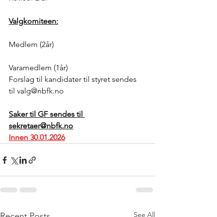
Valgkomiteen:
Medlem (2år)
Varamedlem (1år)
Forslag til kandidater til styret sendes 
til 
valg@nbfk.no
Saker til GF sendes til 
sekretaer@nbfk.no
Innen 30.01.2026
See All
Recent Posts