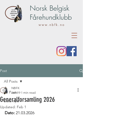
Norsk Belgisk
Fårehundklubb
www.nbfk.no
Post
All Posts
NBFK
All Posts
Jan 19
1 min read
Generalforsamling 2026
Siste nytt
Updated:
Feb 1
Dato:
 21.03.2026