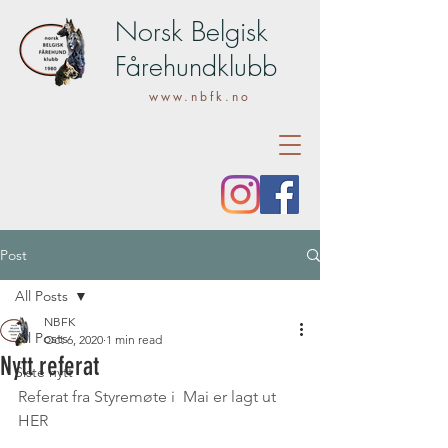
Norsk Belgisk
Fårehundklubb
www.nbfk.no
Post
All Posts
NBFK
All Posts
Oct 6, 2020
1 min read
Nytt referat
Siste nytt
Referat fra Styremøte i  Mai er lagt ut 
HER