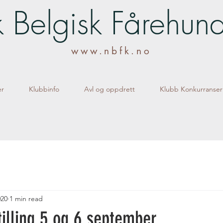
 Belgisk Fårehun
www.nbfk.no
er
Klubbinfo
Avl og oppdrett
Klubb Konkurranser
020
1 min read
tilling 5 og 6 september