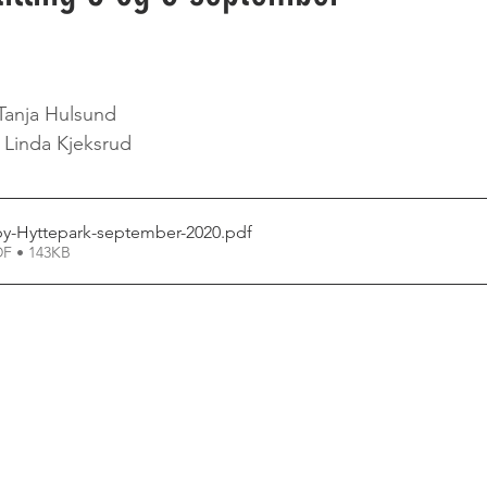
Tanja Hulsund
Linda Kjeksrud
y-Hyttepark-september-2020
.pdf
F • 143KB