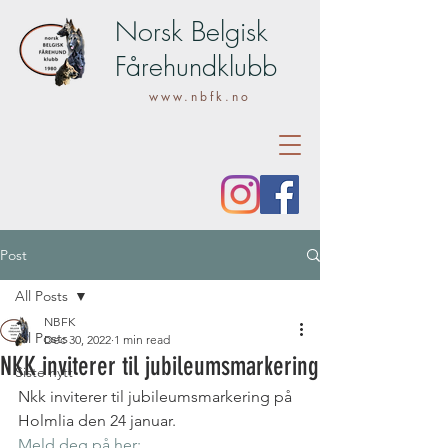
Norsk Belgisk
Fårehundklubb
www.nbfk.no
Post
All Posts
NBFK
All Posts
Dec 30, 2022
1 min read
NKK inviterer til jubileumsmarkering
Siste nytt
Nkk inviterer til jubileumsmarkering på 
Holmlia den 24 januar.
Meld deg på her: