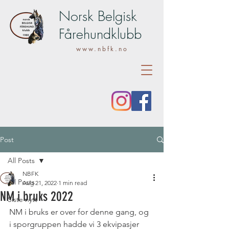
Norsk Belgisk
Fårehundklubb
www.nbfk.no
Post
All Posts
NBFK
All Posts
Aug 21, 2022
1 min read
NM i bruks 2022
Siste nytt
NM i bruks er over for denne gang, og 
i sporgruppen hadde vi 3 ekvipasjer 