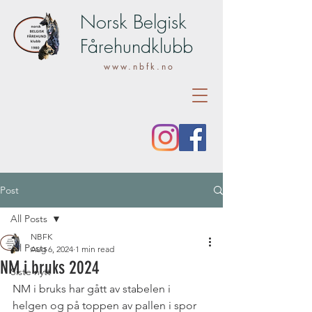
Norsk Belgisk
Fårehundklubb
www.nbfk.no
Post
All Posts
NBFK
All Posts
Aug 6, 2024
1 min read
NM i bruks 2024
Siste nytt
NM i bruks har gått av stabelen i 
helgen og på toppen av pallen i spor 