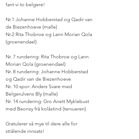
fant vi to belgere!  
Nr.1 Johanne Hobberstad og Qadir van 
de Biezenhoeve (malle)
Nr.2 Rita Thobroe og Lann Morian Qola 
(groenendael)
Nr. 7 rundering: Rita Thobroe og Lann 
Morian Qola (groenendael)
Nr. 8 rundering: Johanne Hobberstad 
og Qadir van de Biezenhoeve
Nr. 10 spor: Anders Svare med 
Belgerulvens Bly (malle)
Nr. 14 rundering: Gro Anett Myklebust 
med Beonsy frå kolåstind (tervueren)
Gratulerer så mye til dere alle for 
strålende innsats!