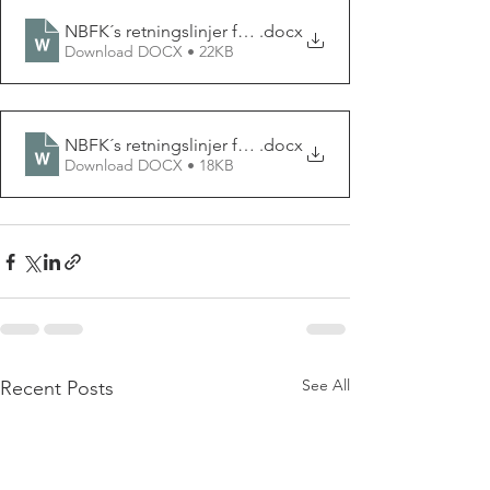
NBFK´s retningslinjer for valpeformidling pr. juni 2024
.docx
Download DOCX • 22KB
NBFK´s retningslinjer for avl pr. juni 2024 a
.docx
Download DOCX • 18KB
See All
Recent Posts