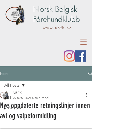
Norsk Belgisk
Fårehundklubb
www.nbfk.no
Post
All Posts
NBFK
All Posts
Jun 25, 2024
0 min read
Nye oppdaterte retningslinjer innen
Siste nytt
avl og valpeformidling