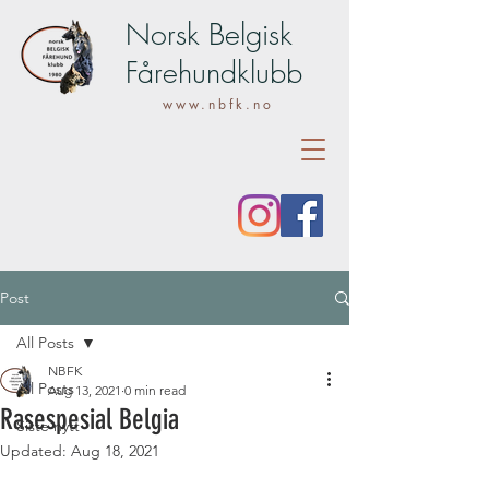
Norsk Belgisk
Fårehundklubb
www.nbfk.no
Post
All Posts
NBFK
All Posts
Aug 13, 2021
0 min read
Rasespesial Belgia
Siste nytt
Updated:
Aug 18, 2021