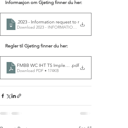
Informasjon om Gjeting finner du her:
30.12
.2023 - Information request to members concerning nu
Regler til Gjeting finner du her:
FMBB WC IHT TS Implementation rules 23.6.2023 (1)
.pdf
Download PDF • 174KB