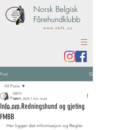
Norsk Belgisk
Fårehundklubb
www.nbfk.no
Post
All Posts
NBFK
All Posts
Jan 9, 2024
1 min read
Info om Redningshund og gjeting
Siste nytt
FMBB
 Her ligger det informasjon og Regler 