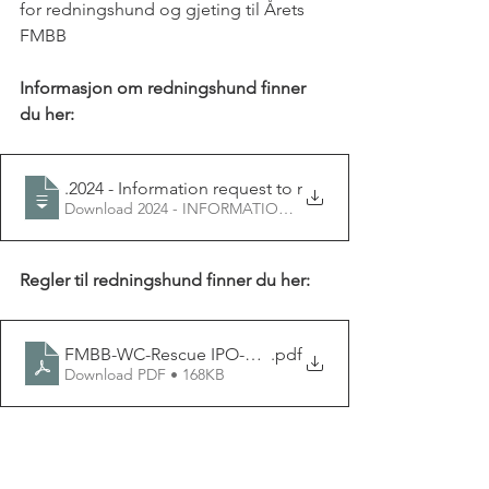
for redningshund og gjeting til Årets 
FMBB
Informasjon om redningshund finner 
du her:
04.01
.2024 - Information request to members concerning nu
Download 2024 - INFORMATION REQUEST TO MEMBERS C
Regler til redningshund finner du her:
FMBB-WC-Rescue IPO-RH implementation rules version 
.pdf
Download PDF • 168KB