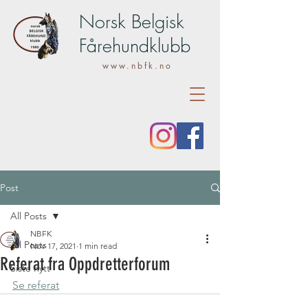
Norsk Belgisk
Fårehundklubb
www.nbfk.no
Post
All Posts
NBFK
All Posts
Nov 17, 2021
1 min read
Referat fra Oppdretterforum
Siste nytt
Se referat