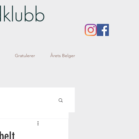
dklubb
Gratulerer
Årets Belger
belt