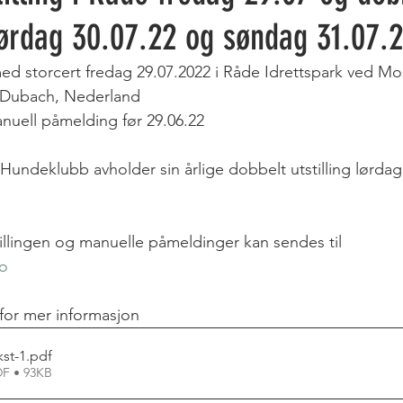
 lørdag 30.07.22 og søndag 31.07.
 med storcert fredag 29.07.2022 i Råde Idrettspark ved Mo
Dubach, Nederland
nuell påmelding før 29.06.22
ndeklubb avholder sin årlige dobbelt utstilling lørdag
llingen og manuelle påmeldinger kan sendes til 
no
for mer informasjon
st-1
.pdf
F • 93KB