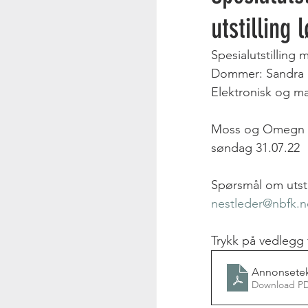
utstilling
Spesialutstilling
Dommer: Sandra 
Elektronisk og ma
Moss og Omegn Hu
søndag 31.07.22
Spørsmål om utsti
nestleder@nbfk.
Trykk på vedlegg 
Annonsetek
Download PD