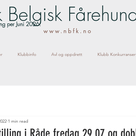
 Belgisk Fårehun
lling per Juni 2026.
www.nbfk.no
er
Klubbinfo
Avl og oppdrett
Klubb Konkurranser
2022
1 min read
tilling i Råde fredag 29.07 og dob