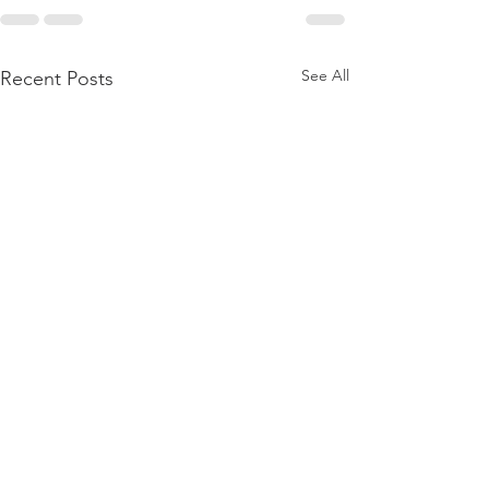
See All
Recent Posts
Styrereferat April 2026
Årets Belger 2025