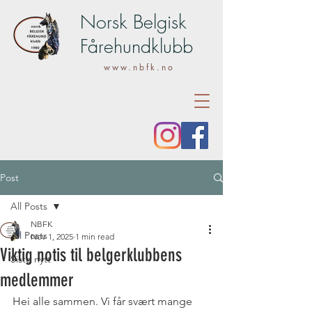
Norsk Belgisk
Fårehundklubb
www.nbfk.no
Post
All Posts
NBFK
All Posts
Nov 1, 2025
1 min read
Viktig notis til belgerklubbens
Siste nytt
medlemmer
Hei alle sammen. Vi får svært mange 