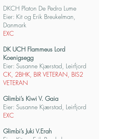
DKCH Platon De Pedra Lume
Eier: Kit og Erik Breukelman,
Danmark
EXC
DK UCH Flammeus Lord
Koenigsegg
Eier: Susanne Kjærstad, Leirfjord
CK, 2BHK, BIR VETERAN, BIS2
VETERAN
Glimbi’s Kiwi V. Gaia
Eier: Susanne Kjærstad, Leirfjord
EXC
Glimbi’s Juki V.Erah