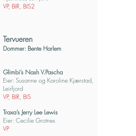
VP, BIR, BIS2
Tervueren
Dommer: Bente Harlem
Glimbi’s Nash V.Pascha
Eier: Susanne og Karoline Kjærstad,
Leirfjord
VP, BIR, BIS
Traxa’s Jerry Lee Lewis
Eier: Cecilie Grotnes
VP