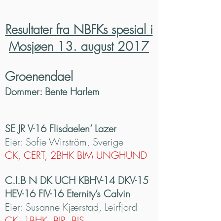
Resultater fra NBFKs spesial i
Mosjøen 13. august 2017
Groenendael
Dommer: Bente Harlem
SE JR V-16 Flisdaelen’ Lazer
Eier: Sofie Wirström, Sverige
CK, CERT, 2BHK BIM UNGHUND
C.I.B N DK UCH KBHV-14 DKV-15
HEV-16 FIV-16 Eternity’s Calvin
Eier: Susanne Kjærstad, Leirfjord
CK, 1BHK, BIR, BIS