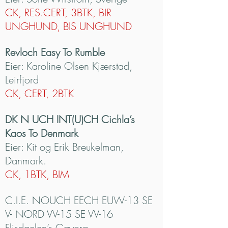
CK, RES.CERT, 3BTK, BIR
UNGHUND, BIS UNGHUND
Revloch Easy To Rumble
Eier: Karoline Olsen Kjærstad,
Leirfjord
CK, CERT, 2BTK
DK N UCH INT(U)CH Cichla’s
Kaos To Denmark
Eier: Kit og Erik Breukelman,
Danmark.
CK, 1BTK, BIM
C.I.E. NOUCH EECH EUW-13 SE
V- NORD VV-15 SE VV-16
Flisdaelen’s Gayora