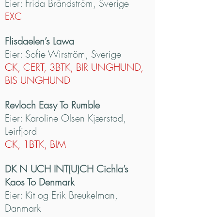
Eier: Frida Brändström, Sverige
EXC
Flisdaelen’s Lawa
Eier: Sofie Wirström, Sverige
CK, CERT, 3BTK, BIR UNGHUND,
BIS UNGHUND
Revloch Easy To Rumble
Eier: Karoline Olsen Kjærstad,
Leirfjord
CK, 1BTK, BIM
DK N UCH INT(U)CH Cichla’s
Kaos To Denmark
Eier: Kit og Erik Breukelman,
Danmark