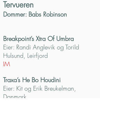
Tervueren
Dommer: Babs Robinson
Breakpoint’s Xtra Of Umbra
Eier: Randi Anglevik og Torild
Hulsund, Leirfjord
IM
Traxa’s He Bo Houdini
Eier: Kit og Erik Breukelman,
Danmark
CK, CERT, 3BHK
N DK UCH Othello Du Chemin Des
Sorcieres
Eier: Randi Anglevik og Torild