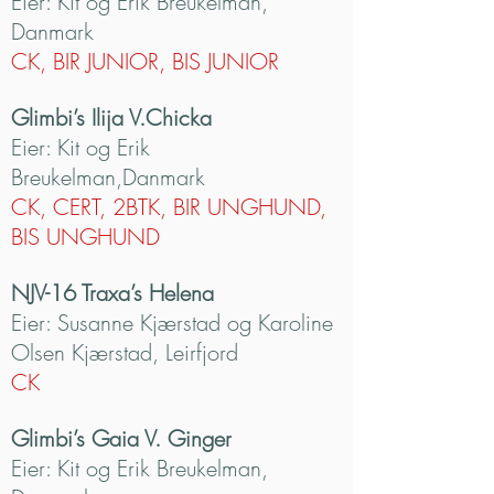
Eier: Kit og Erik Breukelman,
Danmark
CK, BIR JUNIOR, BIS JUNIOR
Glimbi’s Ilija V.Chicka
Eier: Kit og Erik
Breukelman,Danmark
CK, CERT, 2BTK, BIR UNGHUND,
BIS UNGHUND
NJV-16 Traxa’s Helena
Eier: Susanne Kjærstad og Karoline
Olsen Kjærstad, Leirfjord
CK
Glimbi’s Gaia V. Ginger
Eier: Kit og Erik Breukelman,