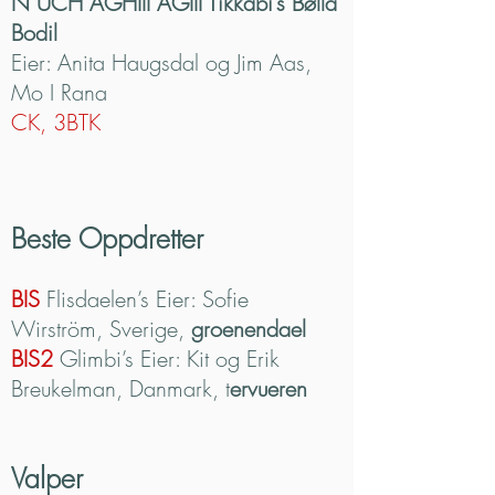
N UCH AGHIII AGIII Tikkabi’s Bølla
Bodil
Eier: Anita Haugsdal og Jim Aas,
Mo I Rana
CK, 3BTK
Beste Oppdretter
BIS
Flisdaelen’s Eier: Sofie
Wirström, Sverige,
groenendael
BIS2
Glimbi’s Eier: Kit og Erik
Breukelman, Danmark, t
ervueren
Valper