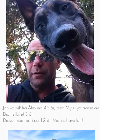
Jan vollvik fra Ålesund 46 år, med My’s Lya Frasse av
Dionis (Lille) 3 år
Drevet med Ipo i ca 12 år, Motto: have fun!