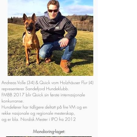
Andreas Volle (34) & Quick vom Holzhäuser Flur (4)
representerer Sandefjord Hundeklubb.
FMBB 2017 blir Quick sin første internasjonale
konkurranse.
Hundefører har tidligere deltatt på fire VM og en
rekke nasjonale og regionale mesterskap,
og er bla. Nordisk Mester i IPO fra 2012
Mondioring-laget: