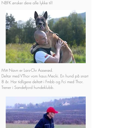
NBFK ønsker dere alle lykke til!
Mitt Navn er Lars-Chr Aaserød.
Deltar med VThor vom haus Mecki. En hund på snart
8 år.
Har tidligere deltatt i Fmbb og Fci med Thor.
Trener i Sandefjord hundeklubb.