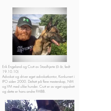
Erik Engeland og Crutt av Staalhjerte (6 år, født
19.10.10)
Advokat og driver eget advokatkontor, Konkurrert i
IPO siden 2000. Deltatt på flere mesterskap, NM
og VM med ulike hunder. Crutt er av eget oppdrett
og dette er hans andre FMBB.