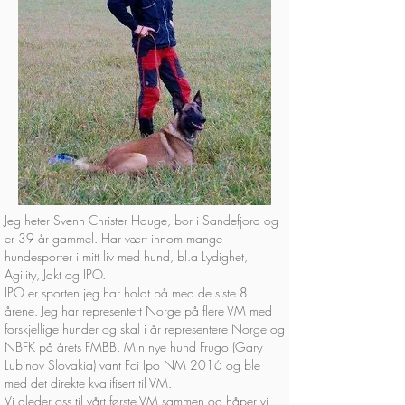
Jeg heter Svenn Christer Hauge, bor i Sandefjord og
er 39 år gammel. Har vært innom mange
hundesporter i mitt liv med hund, bl.a Lydighet,
Agility, Jakt og IPO.
IPO er sporten jeg har holdt på med de siste 8
årene.
Jeg har representert Norge på flere VM med
forskjellige hunder og skal i år representere Norge og
NBFK på årets FMBB. Min nye hund Frugo (Gary
Lubinov Slovakia) vant Fci Ipo NM 2016 og ble
med det direkte kvalifisert til VM.
Vi gleder oss til vårt første VM sammen og håper vi