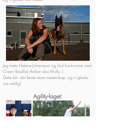
Jeg heter Helene Johansson og skal konkurrere med
Green Basillisk Amber aka Molly ;)
Dette blir vårt første store mesterskap, og vi gleder
oss veldig!
Agility-laget: