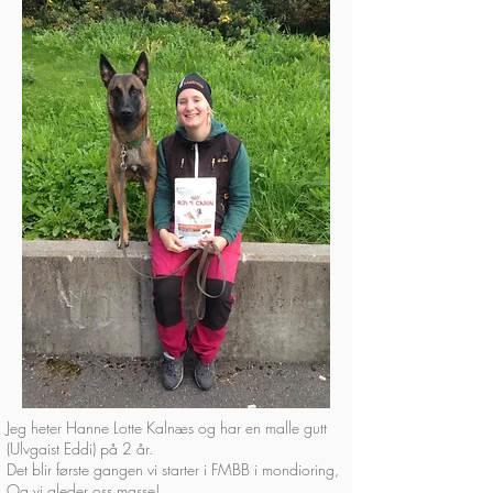
Jeg heter Hanne Lotte Kalnæs og har en malle gutt
(Ulvgaist Eddi) på 2 år.
Det blir første gangen vi starter i FMBB i mondioring,
Og vi gleder oss masse!