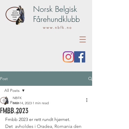
Norsk Belgisk
Fårehundklubb
www.nbfk.no
Post
All Posts
NBFK
All Posts
Mar 14, 2023
1 min read
FMBB 2023
Siste nytt
Fmbb 2023 er rett rundt hjørnet.
Det 
 avholdes i Oradea, Romania den 