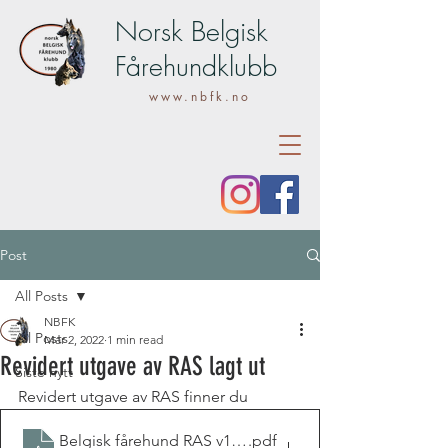
Norsk Belgisk
Fårehundklubb
www.nbfk.no
Post
All Posts
NBFK
All Posts
Mar 2, 2022
1 min read
Revidert utgave av RAS lagt ut
Siste nytt
Revidert utgave av RAS finner du 
Belgisk fårehund RAS v1 2020
.pdf